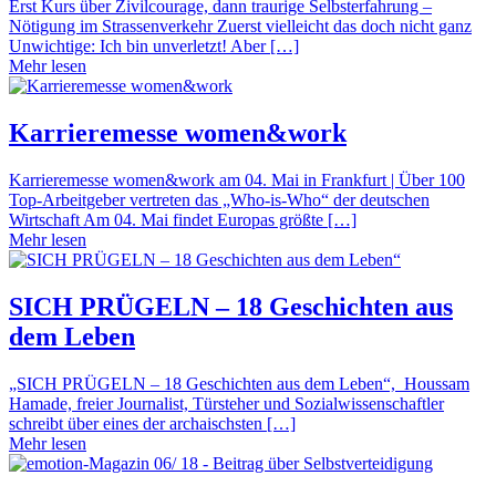
Erst Kurs über Zivilcourage, dann traurige Selbsterfahrung –
Nötigung im Strassenverkehr Zuerst vielleicht das doch nicht ganz
Unwichtige: Ich bin unverletzt! Aber […]
Mehr lesen
Karrieremesse women&work
Karrieremesse women&work am 04. Mai in Frankfurt | Über 100
Top-Arbeitgeber vertreten das „Who-is-Who“ der deutschen
Wirtschaft Am 04. Mai findet Europas größte […]
Mehr lesen
SICH PRÜGELN – 18 Geschichten aus
dem Leben
„SICH PRÜGELN – 18 Geschichten aus dem Leben“, Houssam
Hamade, freier Journalist, Türsteher und Sozialwissenschaftler
schreibt über eines der archaischsten […]
Mehr lesen