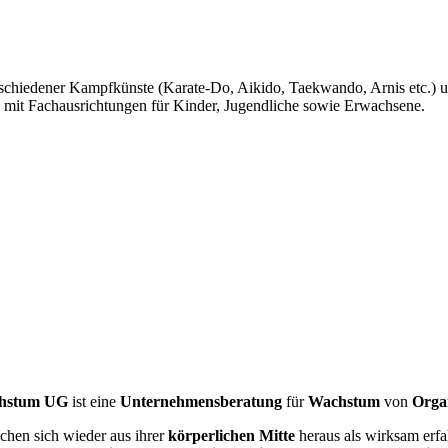
erschiedener Kampfkünste (Karate-Do, Aikido, Taekwando, Arnis etc.)
n mit Fachausrichtungen für Kinder, Jugendliche sowie Erwachsene.
achstum UG
ist eine
Unternehmensberatung
für
Wachstum
von
Orga
hen sich wieder aus ihrer
körperlichen Mitte
heraus als wirksam erfa