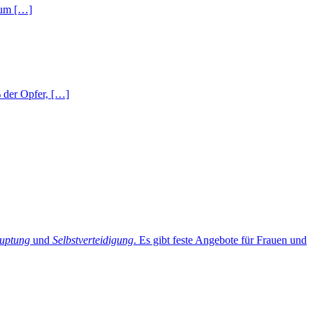
 zum […]
% der Opfer, […]
auptung
und
Selbstverteidigung
. Es gibt feste Angebote für Frauen und