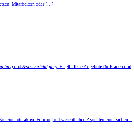
etzen, Mitarbeitern oder […]
auptung
und
Selbstverteidigung
. Es gibt feste Angebote für Frauen und
ie eine interaktive Führung mit wesentlichen Aspekten einer sicheren