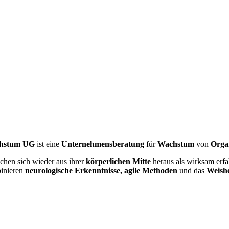
achstum UG
ist eine
Unternehmensberatung
für
Wachstum
von
Orga
hen sich wieder aus ihrer
körperlichen Mitte
heraus als wirksam erfa
binieren
neurologische Erkenntnisse,
agile Methoden
und das
Weishe