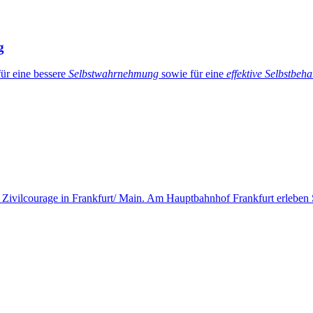
g
ür eine bessere
Selbstwahrnehmung
sowie für eine
effektive Selbstbeh
r Zivilcourage in Frankfurt/ Main. Am Hauptbahnhof Frankfurt erleben S