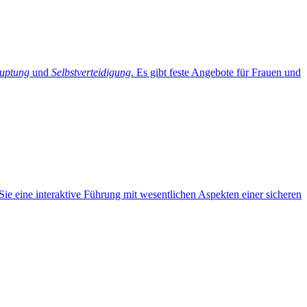
auptung
und
Selbstverteidigung
. Es gibt feste Angebote für Frauen und
ie eine interaktive Führung mit wesentlichen Aspekten einer sicheren