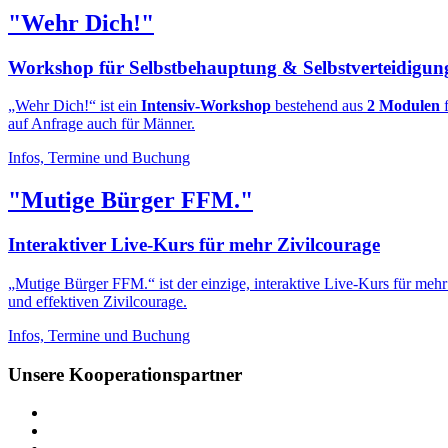
"Wehr Dich!"
Workshop für Selbstbehauptung & Selbstverteidigun
„Wehr Dich!“ ist ein
Intensiv-Workshop
bestehend aus
2 Modulen
f
auf Anfrage auch für Männer.
Infos, Termine und Buchung
"Mutige Bürger FFM."
Interaktiver Live-Kurs für mehr Zivilcourage
„Mutige Bürger FFM.“ ist der einzige, interaktive Live-Kurs für meh
und effektiven Zivilcourage.
Infos, Termine und Buchung
Unsere Kooperationspartner