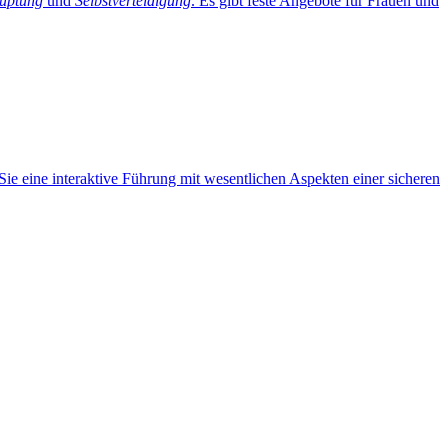
auptung
und
Selbstverteidigung
. Es gibt feste Angebote für Frauen und
ie eine interaktive Führung mit wesentlichen Aspekten einer sicheren