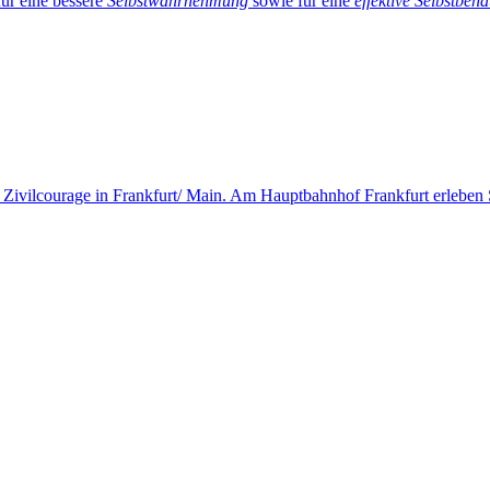
ür eine bessere
Selbstwahrnehmung
sowie für eine
effektive Selbstbeh
r Zivilcourage in Frankfurt/ Main. Am Hauptbahnhof Frankfurt erleben S