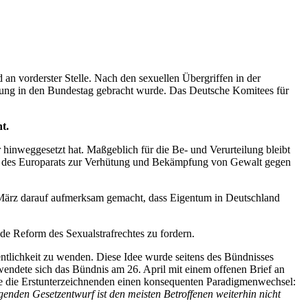
an vorderster Stelle. Nach den sexuellen Übergriffen in der
ierung in den Bundestag gebracht wurde. Das Deutsche Komitees für
t.
r hinweggesetzt hat. Maßgeblich für die Be- und Verurteilung bleibt
en des Europarats zur Verhütung und Bekämpfung von Gewalt gegen
 März darauf aufmerksam gemacht, dass Eigentum in Deutschland
e Reform des Sexualstrafrechtes zu fordern.
tlichkeit zu wenden. Diese Idee wurde seitens des Bündnisses
endete sich das Bündnis am 26. April mit einem offenen Brief an
ie die Erstunterzeichnenden einen konsequenten Paradigmenwechsel:
enden Gesetzentwurf ist den meisten Betroffenen weiterhin nicht