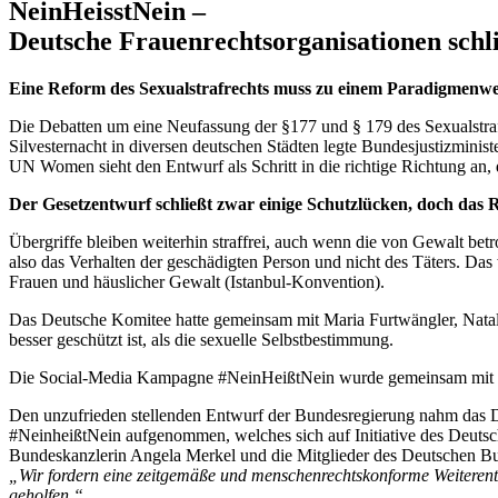
NeinHeisstNein –
Deutsche Frauenrechtsorganisationen sch
Eine Reform des Sexualstrafrechts muss zu einem Paradigmenwe
Die Debatten um eine Neufassung der §177 und § 179 des Sexualstrafre
Silvesternacht in diversen deutschen Städten legte Bundesjustizmini
UN Women sieht den Entwurf als Schritt in die richtige Richtung an, 
Der Gesetzentwurf schließt zwar einige Schutzlücken, doch das 
Übergriffe bleiben weiterhin straffrei, auch wenn die von Gewalt betr
also das Verhalten der geschädigten Person und nicht des Täters.
Frauen und häuslicher Gewalt (Istanbul-Konvention).
Das Deutsche Komitee hatte gemeinsam mit Maria Furtwängler, Nata
besser geschützt ist, als die sexuelle Selbstbestimmung.
Die Social-Media Kampagne #NeinHeißtNein wurde gemeinsam mit der F
Den unzufrieden stellenden Entwurf der Bundesregierung nahm das De
#NeinheißtNein aufgenommen, welches sich auf Initiative des Deutsc
Bundeskanzlerin Angela Merkel und die Mitglieder des Deutschen Bun
„
Wir fordern eine zeitgemäße und menschenrechtskonforme Weiterentw
geholfen.“