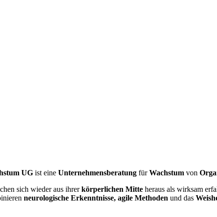
achstum UG
ist eine
Unternehmensberatung
für
Wachstum
von
Orga
hen sich wieder aus ihrer
körperlichen Mitte
heraus als wirksam erfa
binieren
neurologische Erkenntnisse,
agile Methoden
und das
Weishe