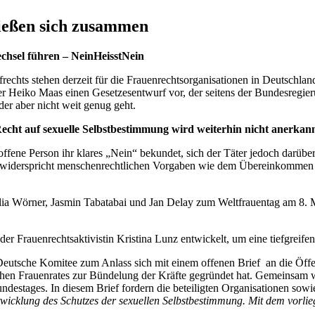
ließen sich zusammen
chsel führen – NeinHeisstNein
chts stehen derzeit für die Frauenrechtsorganisationen in Deutschland 
ster Heiko Maas einen Gesetzesentwurf vor, der seitens der Bundesreg
der aber nicht weit genug geht.
Recht auf sexuelle Selbstbestimmung wird weiterhin nicht anerkann
offene Person ihr klares „Nein“ bekundet, sich der Täter jedoch darübe
 Das widerspricht menschenrechtlichen Vorgaben wie dem Übereinkomm
lia Wörner, Jasmin Tabatabai und Jan Delay zum Weltfrauentag am 8.
rauenrechtsaktivistin Kristina Lunz entwickelt, um eine tiefgreifend
utsche Komitee zum Anlass sich mit einem offenen Brief an die Öffen
hen Frauenrates zur Bündelung der Kräfte gegründet hat. Gemeinsam w
destages. In diesem Brief fordern die beteiligten Organisationen sow
icklung des Schutzes der sexuellen Selbstbestimmung. Mit dem vorlieg