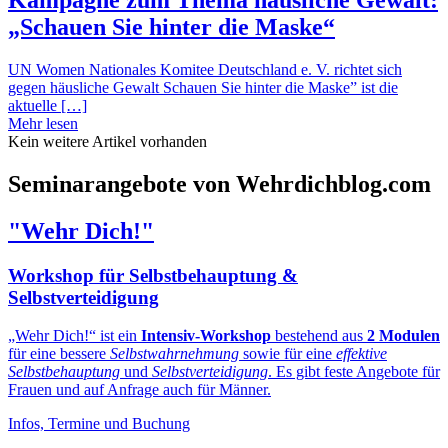
„Schauen Sie hinter die Maske“
UN Women Nationales Komitee Deutschland e. V. richtet sich
gegen häusliche Gewalt Schauen Sie hinter die Maske” ist die
aktuelle […]
Mehr lesen
Kein weitere Artikel vorhanden
Seminarangebote von Wehrdichblog.com
"Wehr Dich!"
Workshop für Selbstbehauptung &
Selbstverteidigung
„Wehr Dich!“ ist ein
Intensiv-Workshop
bestehend aus
2 Modulen
für eine bessere
Selbstwahrnehmung
sowie für eine
effektive
Selbstbehauptung
und
Selbstverteidigung
. Es gibt feste Angebote für
Frauen und auf Anfrage auch für Männer.
Infos, Termine und Buchung