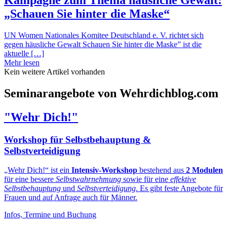
„Schauen Sie hinter die Maske“
UN Women Nationales Komitee Deutschland e. V. richtet sich
gegen häusliche Gewalt Schauen Sie hinter die Maske” ist die
aktuelle […]
Mehr lesen
Kein weitere Artikel vorhanden
Seminarangebote von Wehrdichblog.com
"Wehr Dich!"
Workshop für Selbstbehauptung &
Selbstverteidigung
„Wehr Dich!“ ist ein
Intensiv-Workshop
bestehend aus
2 Modulen
für eine bessere
Selbstwahrnehmung
sowie für eine
effektive
Selbstbehauptung
und
Selbstverteidigung
. Es gibt feste Angebote für
Frauen und auf Anfrage auch für Männer.
Infos, Termine und Buchung